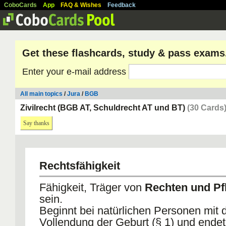
CoboCards
App
FAQ & Wishes
Feedback
Get these flashcards, study & pass exams
Enter your e-mail address
All main topics
/
Jura
/
BGB
Zivilrecht (BGB AT, Schuldrecht AT und BT)
(30 Cards
Say thanks
Rechtsfähigkeit
Fähigkeit, Träger von
Rechten und Pf
sein.
Beginnt bei natürlichen Personen mit 
Vollendung der Geburt (§ 1) und ende