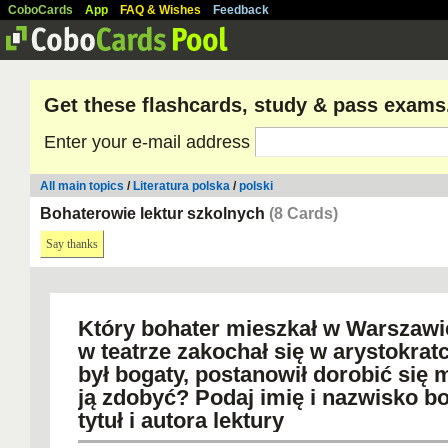
CoboCards
App
FAQ & Wishes
Feedback
Get these flashcards, study & pass exams
Enter your e-mail address
All main topics
/
Literatura polska
/
polski
Bohaterowie lektur szkolnych
(8 Cards)
Say thanks
Który bohater mieszkał w Warszawi
w teatrze zakochał się w arystokratc
był bogaty, postanowił dorobić się 
ją zdobyć? Podaj imię i nazwisko bo
tytuł i autora lektury