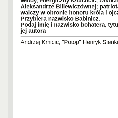
Młody, energiczny szlachcic, zakoc
Aleksandrze Billewiczównej; patriot
walczy w obronie honoru króla i ojc
Przybiera nazwisko Babinicz.
Podaj imię i nazwisko bohatera, tytuł
jej autora
Andrzej Kmicic; "Potop" Henryk Sienk