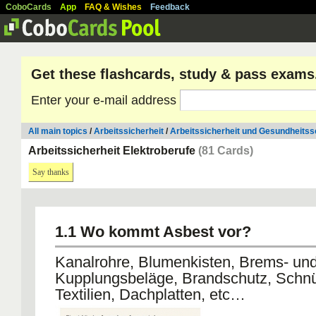
CoboCards
App
FAQ & Wishes
Feedback
Get these flashcards, study & pass exams
Enter your e-mail address
All main topics
/
Arbeitssicherheit
/
Arbeitssicherheit und Gesundheitss
Arbeitssicherheit Elektroberufe
(81 Cards)
Say thanks
1.1 Wo kommt Asbest vor?
Kanalrohre, Blumenkisten, Brems- un
Kupplungsbeläge, Brandschutz, Schn
Textilien, Dachplatten, etc…