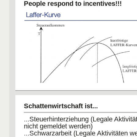
People respond to incentives!!!
Schattenwirtschaft ist...
...Steuerhinterziehung (Legale Aktivit
2 Erklärungsansätze
nicht gemeldet werden)
- Weniger Anstrengung da man wenige
...Schwarzarbeit (Legale Aktivitäten we
kann