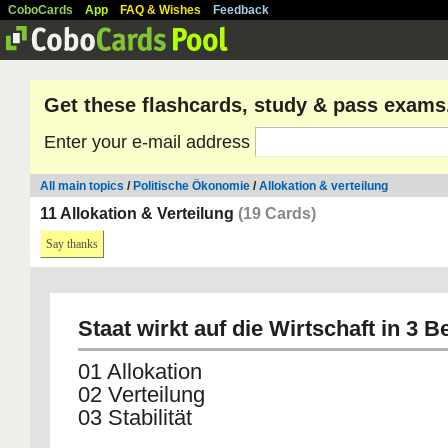
CoboCards
App
FAQ & Wishes
Feedback
Get these flashcards, study & pass exams
Enter your e-mail address
All main topics
/
Politische Ökonomie
/
Allokation & verteilung
11 Allokation & Verteilung
(19 Cards)
Say thanks
Staat wirkt auf die Wirtschaft in 3 
01 Allokation
02 Verteilung
03 Stabilität