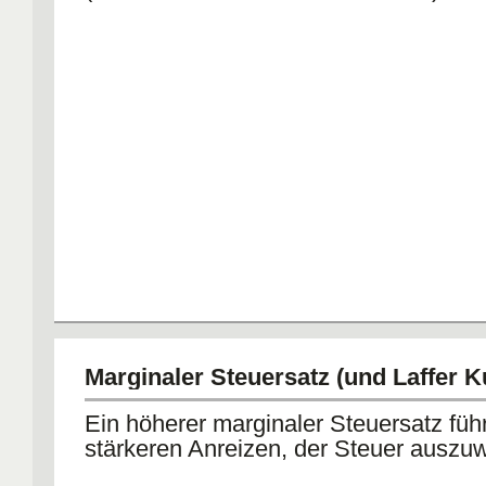
über die "Grösse des Staates" (Finanzie
täuschen.
(5) Steuerelastizität
Grenzen der Bes
Laffer Kurve
Marginaler Steuersatz (und Laffer K
Ein höherer marginaler Steuersatz führ
stärkeren Anreizen, der Steuer auszu