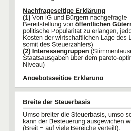
Nachfrageseitige Erklärung
(1)
Von IG und Bürgern nachgefragte
Bereitstellung von
öffentlichen Güter
politische Popularität zu erlangen, jed
Kosten der wirtschaftlichen Lage des
somit des Steuerzahlers)
(2) Interessengruppen
(Stimmentausc
Staatsausgaben über dem pareto-opti
Niveau)
Angebotsseitige Erklärung
(3) Öffentliche Verwaltungen
(Budgetmaximierungstheorie) fragen T
mehr Mittel nach
Breite der Steuerbasis
(4) Fiskalillusion
(Untransparenz der
Staatseinnahmen. Die realen Kosten f
Umso breiter die Steuerbasis, umso sc
Staatsausgaben sind teurer als es de
kann der Besteuerung ausgewichen w
erweckt. Dadurch kann die Regierung 
(Breit = auf viele Bereiche verteilt).