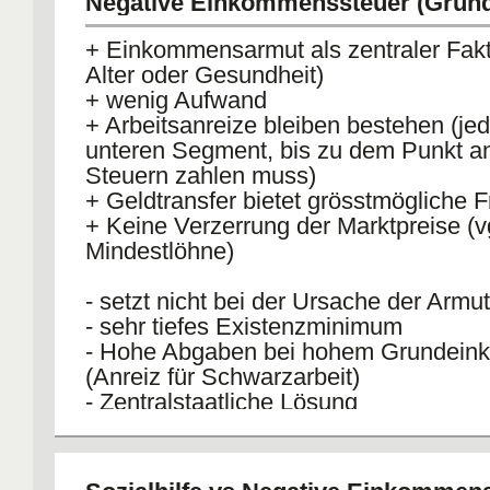
Negative Einkommenssteuer (Grund
Steuern abgezogen werden, Krankheit
Bildungsausgaben für Kinder?)
+ Einkommensarmut als zentraler Fakto
Alter oder Gesundheit)
+ wenig Aufwand
+ Arbeitsanreize bleiben bestehen (je
unteren Segment, bis zu dem Punkt 
Steuern zahlen muss)
+ Geldtransfer bietet grösstmögliche F
+ Keine Verzerrung der Marktpreise (v
Mindestlöhne)
- setzt nicht bei der Ursache der Armu
- sehr tiefes Existenzminimum
- Hohe Abgaben bei hohem Grundei
(Anreiz für Schwarzarbeit)
- Zentralstaatliche Lösung
- Verwendung der "Transfers" für den 
Zweck