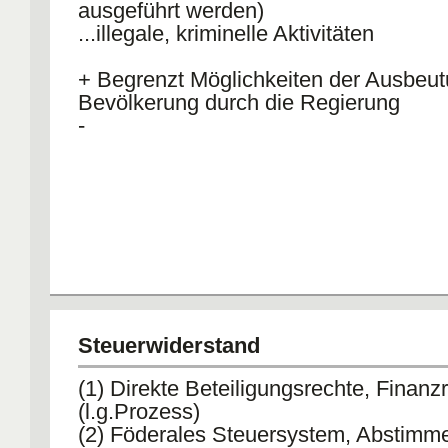
ausgeführt werden)
- Abwanderung in die Schattenwirtscha
...illegale, kriminelle Aktivitäten
+ Begrenzt Möglichkeiten der Ausbeut
Bevölkerung durch die Regierung
-
Steuerwiderstand
(1) Direkte Beteiligungsrechte, Finan
(l.g.Prozess)
(2) Föderales Steuersystem, Abstimm