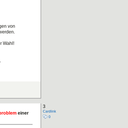
gen von
 werden.
er Wahl!
,
 werden!
t!
3
Cardlink
problem
einer
0