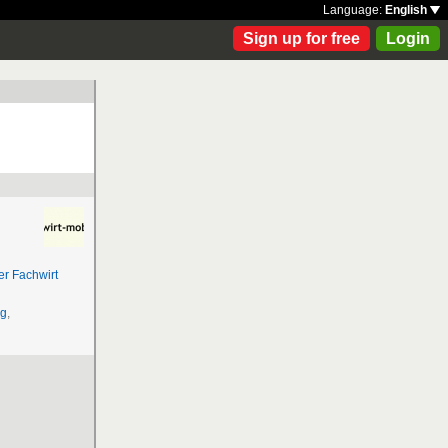
Language:
English
Sign up for free
Login
er Fachwirt
ng
,