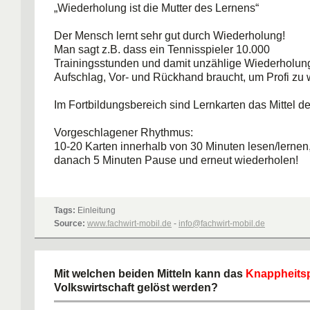
„Wiederholung ist die Mutter des Lernens“
Der Mensch lernt sehr gut durch Wiederholung!
Man sagt z.B. dass ein Tennisspieler 10.000
Trainingsstunden und damit unzählige Wiederholun
Aufschlag, Vor- und Rückhand braucht, um Profi zu
Im Fortbildungsbereich sind Lernkarten das Mittel d
Vorgeschlagener Rhythmus:
10-20 Karten innerhalb von 30 Minuten lesen/lernen
danach 5 Minuten Pause und erneut wiederholen!
Lassen Sie die Karten zu Ihrem ständigen Begleiter
JEDE Minute und JEDE einzelne Wiederholung zähl
Tags:
Einleitung
Source:
www.fachwirt-mobil.de
-
info@fachwirt-mobil.de
Mit welchen beiden Mitteln kann das
Knappheits
Volkswirtschaft gelöst werden?