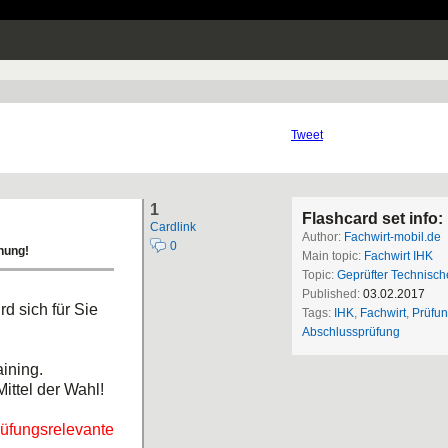
Tweet
1
Flashcard set info:
Cardlink
Author:
Fachwirt-mobil.de
0
nung!
Main topic:
Fachwirt IHK
Topic:
Geprüfter Technisch
Published:
03.02.2017
rd sich für Sie
Tags:
IHK
,
Fachwirt
,
Prüfu
Abschlussprüfung
aining.
ittel der Wahl!
rüfungsrelevante