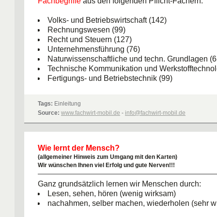
Fachbegriffe
aus den folgenden Pflicht-Fächern:
Volks- und Betriebswirtschaft (142)
Rechnungswesen (99)
Recht und Steuern (127)
Unternehmensführung (76)
Naturwissenschaftliche und techn. Grundlagen (6
Technische Kommunikation und Werkstofftechnol
Fertigungs- und Betriebstechnik (99)
Absatz-, Materialwirtschaft und Logistik (118)
Produktionsplanung, -steuerung und -kontrolle (2
Tags:
Einleitung
Qualitäts- und Umweltmanagement sowie Arbeits
Source:
www.fachwirt-mobil.de
-
info@fachwirt-mobil.de
Führung und Zusammenarbeit (49)
(= ALLE Fächer für die IHK Prüfungen!)
Wie lernt der Mensch?
Wir wünschen Ihnen VIEL ERFOLG und gute Ne
(allgemeiner Hinweis zum Umgang mit den Karten)
Wir wünschen Ihnen viel Erfolg und gute Nerven!!!
Ihr Fachwirt-mobil Team
Ihre Fragen oder Anregungen gerne an: info@fachwirt-mobil.de!
Ganz grundsätzlich lernen wir Menschen durch:
Lesen, sehen, hören (wenig wirksam)
nachahmen, selber machen, wiederholen (sehr w