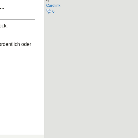
4
Cardlink
n…
0
eck:
ordentlich oder