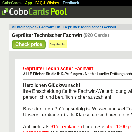
CoboCards
App
FAQ & Wishes
Feedback
All main topics
/
Fachwirt IHK
/
Geprüfter Technischer Fachwirt
Geprüfter Technischer Fachwirt
(920 Cards)
Check price
Say thanks
Geprüfter Technischer Fachwirt
ALLE Fächer für die IHK-Prüfungen - Nach aktueller Prüfungsord
Herzlichen Glückwunsch!
Ihre Entscheidung für Ihre Fachwirt-Weiterbildung wi
persönlich und beruflich sicher auszahlen!
Basis für Ihren Prüfungserfolg ist Wissen und viel Tr
Unsere Lernkarten + alte Klausuren sind hierfür die M
Auf mehr als
915 Lernkarten
finden Sie
über 1300 p