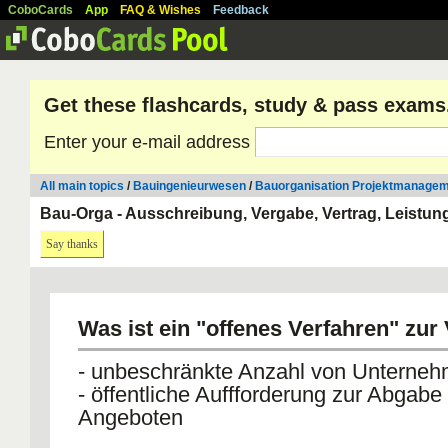
CoboCards
App
FAQ & Wishes
Feedback
Get these flashcards, study & pass exams
Enter your e-mail address
All main topics
/
Bauingenieurwesen
/
Bauorganisation Projektmanage
Bau-Orga - Ausschreibung, Vergabe, Vertrag, Leist
Say thanks
Was ist ein "offenes Verfahren" zur
- unbeschränkte Anzahl von Unterne
- öffentliche Auffforderung zur Abgabe
Angeboten