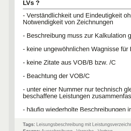
LVs ?
- Verständlichkeit und Eindeutigkeit o
Notwendigkeit von Zeichnungen
- Beschreibung muss zur Kalkulation
- keine ungewöhnlichen Wagnisse für 
- keine Zitate aus VOB/B bzw. /C
- Beachtung der VOB/C
- unter einer Nummer nur technisch gl
beschaffene Leistungen zusammenfa
- häufig wiederholte Beschreibungen i
"Vorbemerkungen" aufführen
Tags:
Leisungsbeschreibung mit Leistungsverzeich
- BE bei größeren BV als gesonderte 