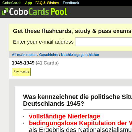
CoboCards
App
FAQ & Wishes
Feedback
Get these flashcards, study & pass exams
Enter your e-mail address
All main topics
/
Geschichte
/
Nachkriegsgeschichte
1945-1949
(41 Cards)
Say thanks
Was kennzeichnet die politische Sit
Deutschlands 1945?
vollständige Niederlage
bedingungslose Kapitulation der
als Ergebnis des Nationalsozialism