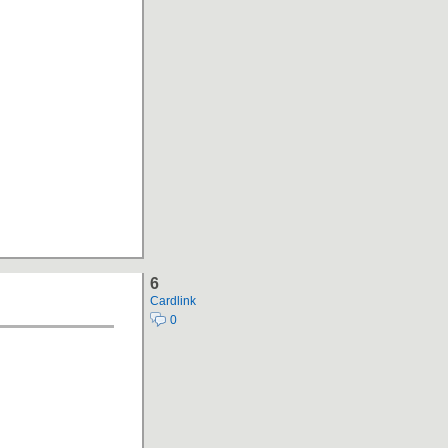
6
Cardlink
0