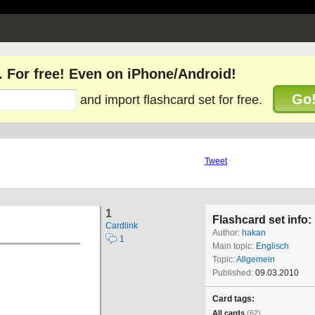
. For free! Even on iPhone/Android!
Go
and import flashcard set for free.
Tweet
1
Flashcard set info:
Cardlink
Author:
hakan
1
Main topic:
Englisch
Topic:
Allgemein
Published:
09.03.2010
Card tags:
All cards
(62)