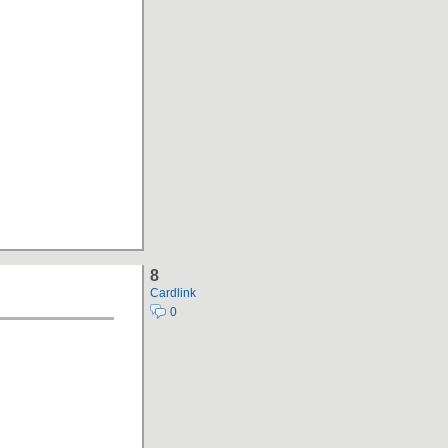
8
Cardlink
0