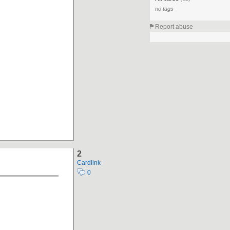
no tags
Report abuse
2
Cardlink
0