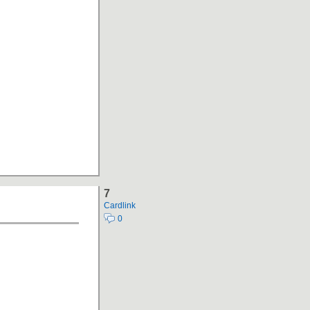
7
Cardlink
0