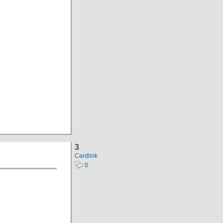
3
Cardlink
0