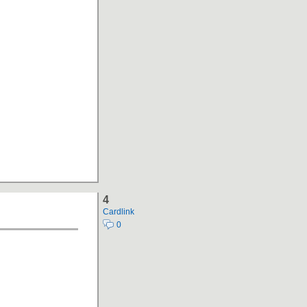
4
Cardlink
0