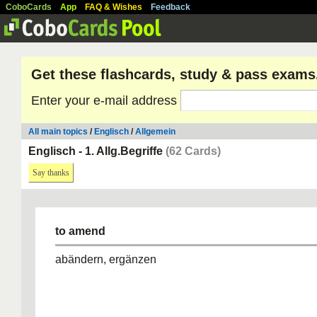
CoboCards
App
FAQ & Wishes
Feedback
Get these flashcards, study & pass exams
Enter your e-mail address
All main topics
/
Englisch
/
Allgemein
Englisch - 1. Allg.Begriffe
(62 Cards)
Say thanks
to amend
abändern, ergänzen