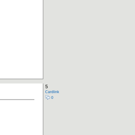
5
Cardlink
0