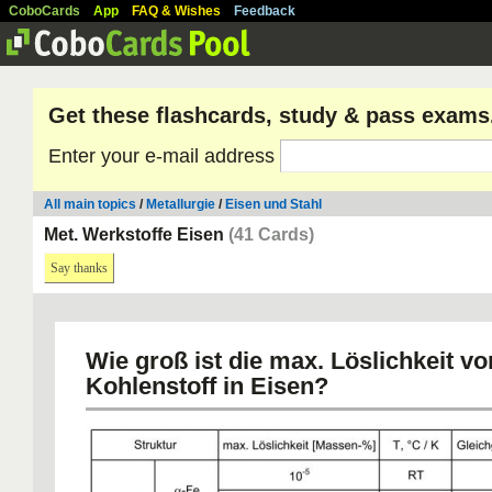
CoboCards
App
FAQ & Wishes
Feedback
Get these flashcards, study & pass exams
Enter your e-mail address
All main topics
/
Metallurgie
/
Eisen und Stahl
Met. Werkstoffe Eisen
(41 Cards)
Say thanks
Wie groß ist die max. Löslichkeit vo
Kohlenstoff in Eisen?