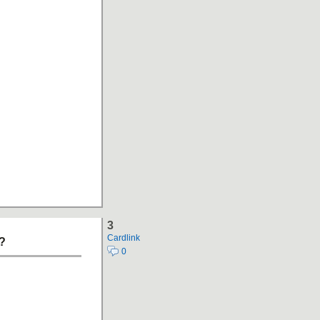
3
Cardlink
?
0