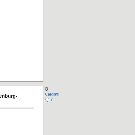
8
Cardlink
enburg-
0