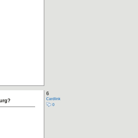
6
Cardlink
burg?
0