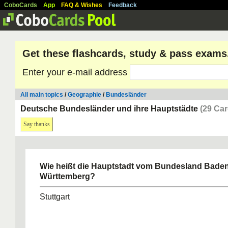
CoboCards
App
FAQ & Wishes
Feedback
Get these flashcards, study & pass exams
Enter your e-mail address
All main topics
/
Geographie
/
Bundesländer
Deutsche Bundesländer und ihre Hauptstädte
(29 Car
Say thanks
Wie heißt die Hauptstadt vom Bundesland Baden
Württemberg?
Stuttgart