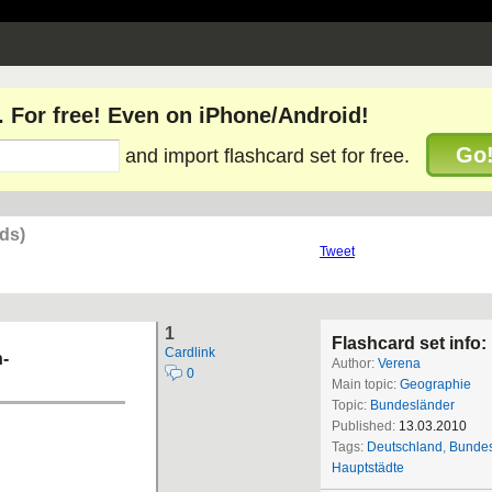
. For free! Even on iPhone/Android!
Go
and import flashcard set for free.
ds)
Tweet
1
Flashcard set info:
Cardlink
-
Author:
Verena
0
Main topic:
Geographie
Topic:
Bundesländer
Published:
13.03.2010
Tags:
Deutschland
,
Bundes
Hauptstädte