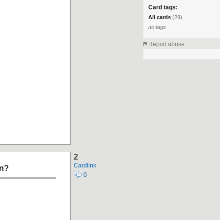
Card tags:
All cards
(29)
no tags
Report abuse
2
Cardlink
rn?
0