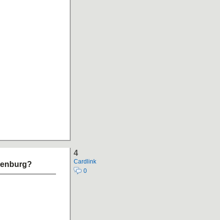
4
Cardlink
denburg?
0