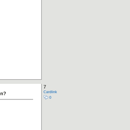
7
Cardlink
en?
0