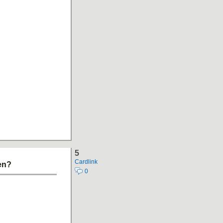
5
Cardlink
en?
0