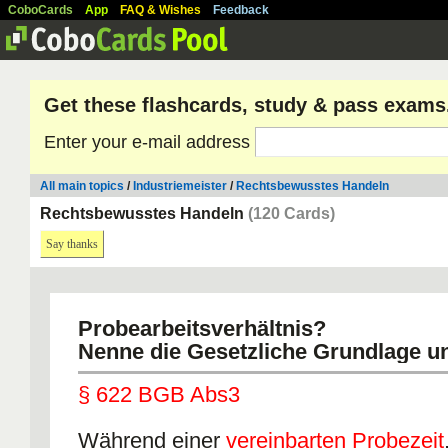
CoboCards
App
FAQ & Wishes
Feedback
Get these flashcards, study & pass exams
Enter your e-mail address
All main topics
/
Industriemeister
/
Rechtsbewusstes Handeln
Rechtsbewusstes Handeln
(120 Cards)
Say thanks
Probearbeitsverhältnis?
Nenne die Gesetzliche Grundlage u
§ 622 BGB Abs3
Während einer
vereinbarten Probezeit