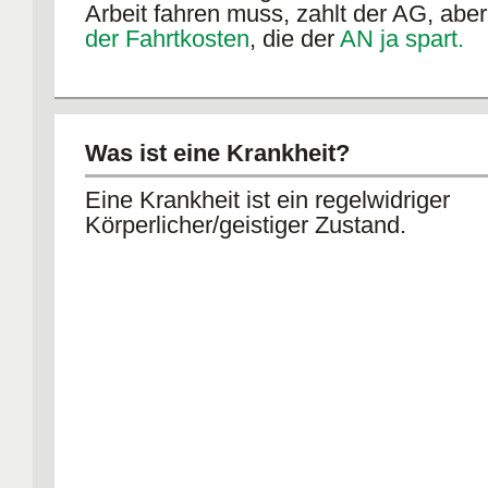
Arbeit fahren muss, zahlt der AG, abe
der Fahrtkosten
, die der
AN ja spart.
Falls der AN dann
stattdessen
bei sei
Zweitjob kellnert,
muss auch dieses ve
Gehalt abgezogen werden
von dem Ge
Was ist eine Krankheit?
AG normalerweise hätte zahlen müss
Eine Krankheit ist ein regelwidriger
FALLS der AN es
angeboten bekomm
Körperlicher/geistiger Zustand.
Zweitjob zu kellnern, es
aber ablehnt,
ihm
"böswillige Unterlassung"
unterste
wird dieses "nicht verdiente" Geld
tro
angerechnet und der
AG kann dies vo
zahlenden Lohn auch abziehen.