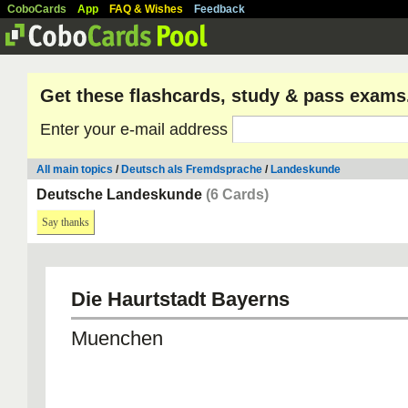
CoboCards
App
FAQ & Wishes
Feedback
Get these flashcards, study & pass exams
Enter your e-mail address
All main topics
/
Deutsch als Fremdsprache
/
Landeskunde
Deutsche Landeskunde
(6 Cards)
Say thanks
Die Haurtstadt Bayerns
Muenchen