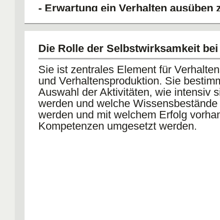
- Erwartung ein Verhalten ausüben
= self efficacy =
Erwartung der
Selbstwirksamkeit. Diese fand bei Ba
besondere Bedeutung, da die Erwartun
Die Rolle der Selbstwirksamkeit be
eigenen Fähigkeit der Kern des aktiv
steckt, ohne die kaum ein Anreiz beste
Sie ist zentrales Element für Verhalte
werden und Bemühgungen fortzusetze
und Verhaltensproduktion. Sie bestim
Auswahl der Aktivitäten, wie intensiv si
werden und welche Wissensbestände
werden und mit welchem Erfolg vorh
Kompetenzen umgesetzt werden.