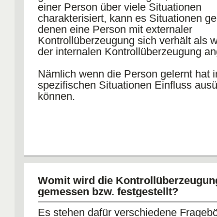
Einfluss auf gezielte Situationen hab
einer Person über viele Situationen
Spezifische Konstrukte sind konkret a
charakterisiert, kann es Situationen g
Anwendungsbereich bezogen.
denen eine Person mit externaler
Generelle Konstrukte sind abstrakt un
Kontrollüberzeugung sich verhält als 
sich auf einen breiten Anwendungsber
der internalen Kontrollüberzeugung a
Falle von unbekannten Ereignissen ve
uns häufig auf generalisierte Erwartun
Nämlich wenn die Person gelernt hat 
der zentralen generalisierten Erwartu
spezifischen Situationen Einfluss aus
sich auf die --->
können.
-
Internale vs. externale Kontrollüb
locus of control = internal wenn das I
auf ein die Konsequenzen eines Ereig
Einfluss nehmen kann, external wenn 
davon ausgeht dass Konsequenzen a
seiner eigenen Einflussmöglichkeiten l
Womit wird die Kontrollüberzeugun
gemessen bzw. festgestellt?
Es stehen dafür verschiedene Frageb