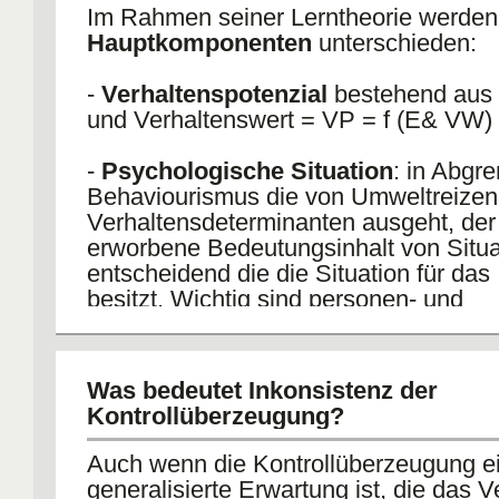
Im Rahmen seiner Lerntheorie werde
Hauptkomponenten
unterschieden:
-
Verhaltenspotenzial
bestehend aus
und Verhaltenswert = VP = f (E& VW)
-
Psychologische Situation
: in Abgr
Behaviourismus die von Umweltreizen
Verhaltensdeterminanten ausgeht, der 
erworbene Bedeutungsinhalt von Situat
entscheidend die die Situation für das
besitzt. Wichtig sind personen- und
situationsbezogene Variablen zur
Verhaltensvorhersage.
Was bedeutet Inkonsistenz der
-
Spezifität und Generalität von Kon
Kontrollüberzeugung?
bei der Vorhersage von Verhalten: für 
Spezifität werden Vorkenntnisse der
Auch wenn die Kontrollüberzeugung e
Lernerfahrung einer Person benötigt, 
generalisierte Erwartung ist, die das V