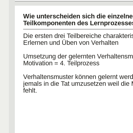
äußere Anreize oder Verstärker,
Selbstverstärkung oder durch Merkma
Wie unterscheiden sich die einzeln
Beobachters
Teilkomponenten des Lernprozesse
Die ersten drei Teilbereiche charakter
Erlernen und Üben von Verhalten
Umsetzung der gelernten Verhaltensm
Motivation = 4. Teilprozess
Verhaltensmuster können gelernt werd
jemals in die Tat umzusetzen weil die 
fehlt.