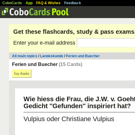
CoboCards
App
FAQ & Wishes
Feedback
Get these flashcards, study & pass exams
Enter your e-mail address
All main topics
/
Landeskunde
/
Ferien und Buecher
Ferien und Buecher
(15 Cards)
Say thanks
Wie hiess die Frau, die J.W. v. Goe
Gedicht "Gefunden" inspiriert hat?
Vulpius oder Christiane Vulpius