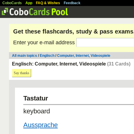
CoboCards
App
FAQ & Wishes
Feedback
Get these flashcards, study & pass exams
Enter your e-mail address
All main topics
/
Englisch
/
Computer, Internet, Videospiele
Englisch: Computer, Internet, Videospiele
(31 Cards)
Say thanks
Tastatur
keyboard
Aussprache