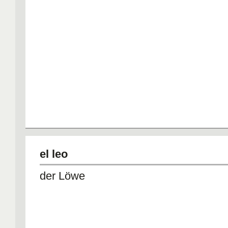
el leo
der Löwe