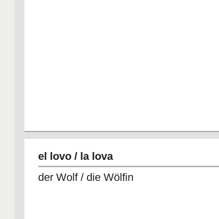
el lovo / la lova
der Wolf / die Wölfin