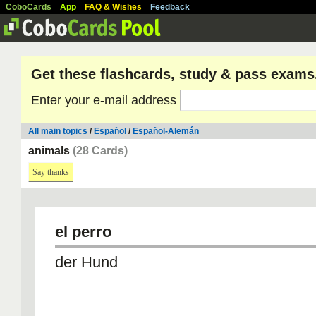
CoboCards
App
FAQ & Wishes
Feedback
Get these flashcards, study & pass exams
Enter your e-mail address
All main topics
/
Español
/
Español-Alemán
animals
(28 Cards)
Say thanks
el perro
der Hund