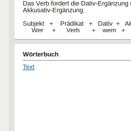
Das Verb fordert die Dativ-Ergänzung 
Die Kinder haben einen Onkel in Amer
Akkusativ-Ergänzung.
6.
Subjekt + Prädikat + Dativ + Ak
Die Familie Meier hat drei Katzen-F
Wer + Verb + wem 
Wörterbuch
Text