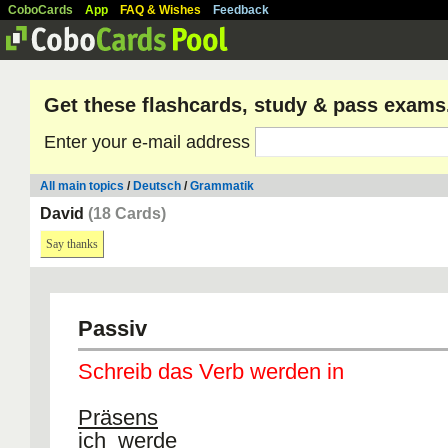
CoboCards
App
FAQ & Wishes
Feedback
Get these flashcards, study & pass exams
Enter your e-mail address
All main topics
/
Deutsch
/
Grammatik
David
(18 Cards)
Say thanks
Passiv
Schreib das Verb werden in
Präsens
ich werde