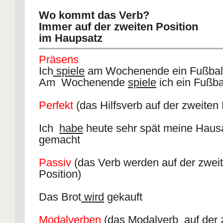
fahren (drive) sein yes Ich bin 
ihr durft
Wo kommt das Verb?
Auto nach Kalifornien gefahren.
sie durfen
Immer auf der zweiten Position
begegnen (meet) sein no Er ist
im Haupsatz
gestern begegnet.
$$Ich darf nicht um 24.00 mit meinen
gehen (go) sein yes Du bist g
treffen
Präsens
starten (take off) sein yes Das Flu
Ich
spiele
am Wochenende ein Fußball
gestartet.
Am Wochenende
spiele
ich ein Fußba
Examples D: change of state verbs
Perfekt
(das Hilfsverb auf der zweiten 
verb aux. irr. sentence 
Ich
habe
heute sehr spät meine Haus
perfect tense
gemacht
aufstehen (get up) sein yes Ich
früh aufgestanden.
Passiv
(das Verb werden auf der zwei
einschlafen (fall asleep) sein yes 
Position)
sind endlich eingeschlafen.
verblühen (wither) sein no Di
Das Brot
wird
gekauft
sind schon verblüht
Modalverben
(das Modalverb auf der 