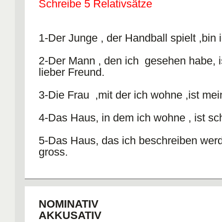
abgewacht
Schreibe 5 Relativsätze
[edit] Past Participle for Irregular Verb
1-Der Junge , der Handball spielt ,bin 
Irregular verbs always end in -en. The
2-Der Mann , den ich gesehen habe, i
be different from the one in present te
lieber Freund.
some examples:
infinitive 3rd-person sg. past participle
3-Die Frau ,mit der ich wohne ,ist mei
gehen (go) geht gegangen
essen (eat) isst gegessen
4-Das Haus, in dem ich wohne , ist sc
schreiben (write) schreibt geschrieben
trinken (drink) trinkt getrunken
5-Das Haus, das ich beschreiben werde
schlafen (sleep) schläft geschlafen
gross.
nehmen (take) nimmt genommen
Most verbs take haben as auxiliary
.
NOMINATIV
AKKUSATIV
A) Verbs which take an accusative obj