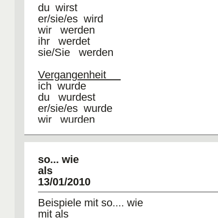
du wirst
er/sie/es wird
wir werden
ihr werdet
sie/Sie werden
Vergangenheit
ich wurde
du wurdest
er/sie/es wurde
wir wurden
ihr wurdet
sie/Sie wurden
so... wie
Gib ein paar Beispiele:
als
13/01/2010
Passiv in Präsens: werden im Präsens 
II
Beispiele mit so.... wie
In diesem Geschäft wird es Brot
verka
mit als