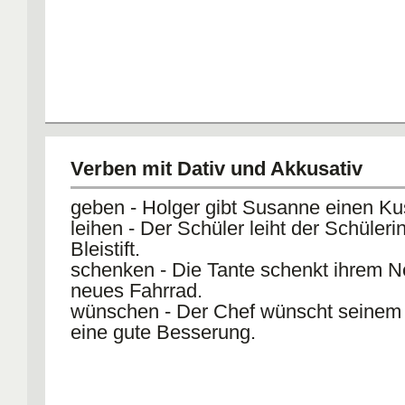
1.- Indique si las siguientes afirmac
verdaderas (escriba "richtig: R") o fals
"falsch: F").
1.
Die Familie Meier wohnt in Hamburg -
Verben mit Dativ und Akkusativ
2.
geben - Holger gibt Susanne einen Ku
Herr Meier ist Architekt -F
leihen - Der Schüler leiht der Schüleri
3.
Bleistift.
schenken - Die Tante schenkt ihrem Ne
Christine ist 15 Jahre alt -F
neues Fahrrad.
4.
wünschen - Der Chef wünscht seinem
eine gute Besserung.
Die Familie Meier hat Verwandte in ga
Deutschland-R
5.