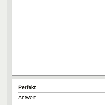
verkaufen (vender)
Das Teig wird gerüht (rühren)
Passiv in Vergangenheit: werden im P
Partizip II
Das Auto wurde gekauft (se compró el
comprado)
Perfekt
Antwort