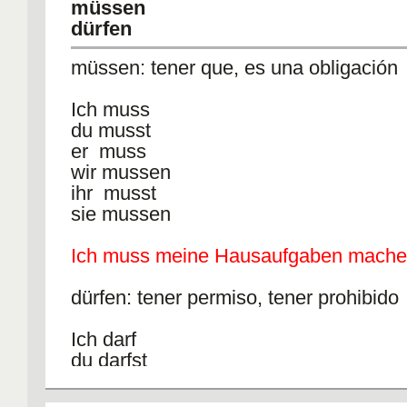
other:gehen, schwimmen, fliegen, renn
müssen
or
dürfen
D) the change of a state: aufstehen,
aufwachen...
müssen: tener que, es una obligación
and with
Ich muss
du musst
E) sein (be) and bleiben (stay), pass
er muss
wir mussen
Note: none of the verbs from groups C
ihr musst
combined with an accusative object.
sie mussen
Examples C: relocation verbs
Ich muss meine Hausaufgaben mach
verb aux. irregular sentence wi
dürfen: tener permiso, tener prohibido
tense
kommen (come) sein yes Ich b
Ich darf
gekommen.
du darfst
reisen (travel) sein no Wir sind
er darf
dreimal nach China gereist.
wir durfen