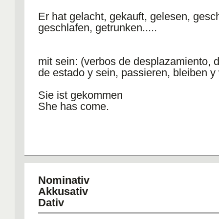
Er hat gelacht, gekauft, gelesen, gesc
geschlafen, getrunken.....
mit sein: (verbos de desplazamiento, 
de estado y sein, passieren, bleiben y
Sie ist gekommen
She has come.
Die Kinder haben gegessen.
The children have eaten.
Nominativ
Akkusativ
Dativ
The general rule is simple: