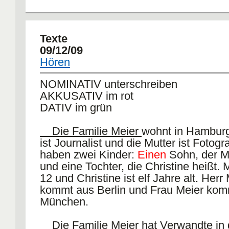
Examples E: sein and bleiben
Position)
Er ist nicht lange geblieben. He didn't
Ich
darf
mit meinen Freunden ins Kino
Er ist immer nett gewesen. He has 
Texte
nice.
09/12/09
Hören
Compare:
NOMINATIV unterschreiben
AKKUSATIV im rot
Ich bin nach Kalifornien gefah
DATIV im grün
drove to California.
Ich bin mit dem Auto nach Kalifornie
Die Familie Meier
wohnt in Hamburg
I drove to California by car (literally: wi
ist Journalist und die Mutter ist Fotogra
Ich habe das Auto (Akk.) nach Kaliforn
haben zwei Kinder:
Einen
Sohn, der M
gefahren. I drove the car to California.
und eine Tochter, die Christine heißt. M
12 und Christine ist elf Jahre alt. Herr
The same applies to fliegen (fly), star
kommt aus Berlin und Frau Meier kom
reiten (ride a horse). =)
München.
[edit] sentence structure
Die Familie Meier hat Verwandte in