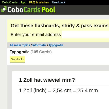
CoboCards
App
FAQ & Wishes
Feedback
Get these flashcards, study & pass exams
Enter your e-mail address
All main topics
/
Informatik
/
Typografie
Typografie
(105 Cards)
Say thanks
1 Zoll hat wieviel mm?
1 Zoll (inch) = 2,54 cm = 25,4 mm