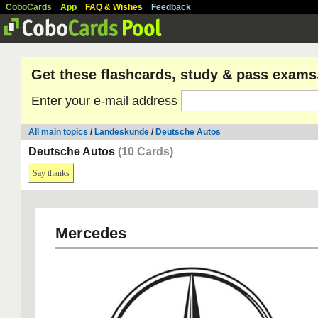
CoboCards
App
FAQ & Wishes
Feedback
Get these flashcards, study & pass exams
Enter your e-mail address
All main topics
/
Landeskunde
/
Deutsche Autos
Deutsche Autos
(10 Cards)
Say thanks
Mercedes