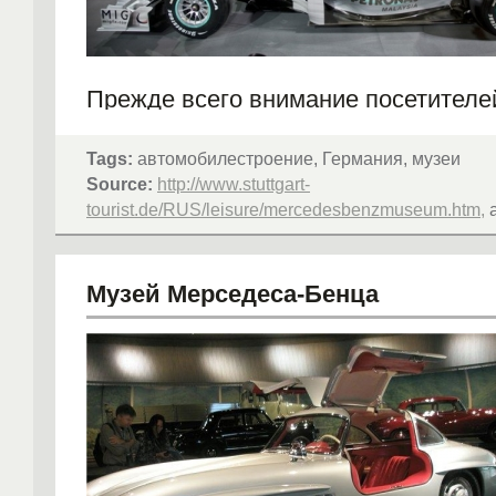
Прежде всего внимание посетителе
привлекает выставленный здесь зд
гоночный автомобиль «Серебряная 
Tags:
автомобилестроение, Германия, музеи
на которм Боб Бурман в 1911 году 
Source:
http://www.stuttgart-
сенсационный мировой рекорд, раз
tourist.de/RUS/leisure/mercedesbenzmuseum.htm,
a
скорость в 228 км.
Музей Мерседеса-Бенца