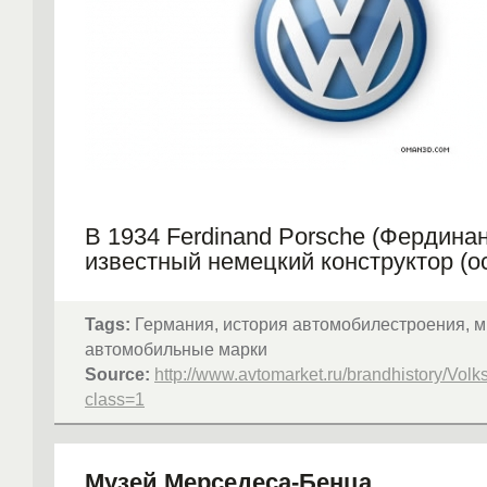
В 1934 Ferdinand Porsche (Фердина
известный немецкий конструктор (о
всемирно известной немецкой аVт
компании Porsche AG), получил зака
Tags:
Германия, история автомобилестроения, 
национал-социалистического прави
автомобильные марки
Германии на разработку современн
Source:
http://www.avtomarket.ru/brandhistory/Vol
легкового аVтомобиля.
class=1
И уже в 1935 году такой аVтомобил
смонтирован. Он получил название
Музей Мерседеса-Бенца
«Фольксваген», что дословно в пер