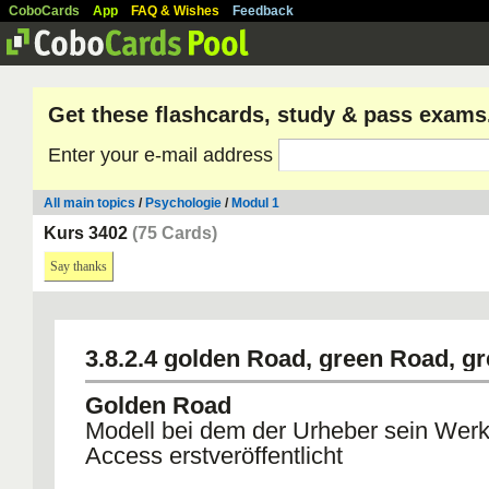
CoboCards
App
FAQ & Wishes
Feedback
Get these flashcards, study & pass exams
Enter your e-mail address
All main topics
/
Psychologie
/
Modul 1
Kurs 3402
(75 Cards)
Say thanks
3.8.2.4 golden Road, green Road, g
Golden Road
Modell bei dem der Urheber sein Wer
Access erstveröffentlicht