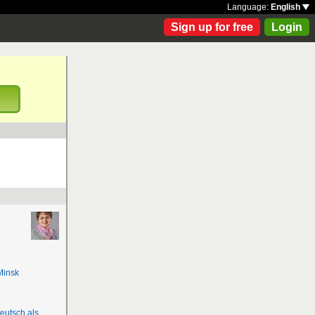
Language:
English
Sign up for free
Login
!
Minsk
eutsch als