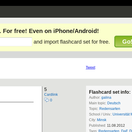
. For free! Even on iPhone/Android!
Go
and import flashcard set for free.
Tweet
5
Flashcard set info:
Cardlink
Author:
galina
0
Main topic:
Deutsch
Topic:
Redensarten
School / Univ.:
Universität 
City:
Minsk
Published:
11.08.2012
Tags:
Redensarten
,
DaF
,
D