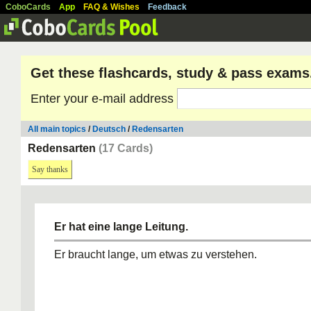
CoboCards
App
FAQ & Wishes
Feedback
Get these flashcards, study & pass exams
Enter your e-mail address
All main topics
/
Deutsch
/
Redensarten
Redensarten
(17 Cards)
Say thanks
Er hat eine lange Leitung.
Er braucht lange, um etwas zu verstehen.