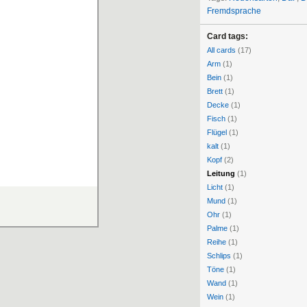
Fremdsprache
Card tags:
All cards
(17)
Arm
(1)
Bein
(1)
Brett
(1)
Decke
(1)
Fisch
(1)
Flügel
(1)
kalt
(1)
Kopf
(2)
Leitung
(1)
Licht
(1)
Mund
(1)
Ohr
(1)
Palme
(1)
Reihe
(1)
Schlips
(1)
Töne
(1)
Wand
(1)
Wein
(1)