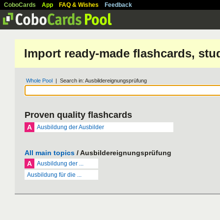
CoboCards
App
FAQ & Wishes
Feedback
Import ready-made flashcards, stu
Whole Pool
| Search in: Ausbildereignungsprüfung
Proven quality flashcards
A
Ausbildung der Ausbilder
All main topics
/ Ausbildereignungsprüfung
A
Ausbildung der ...
Ausbildung für die ...