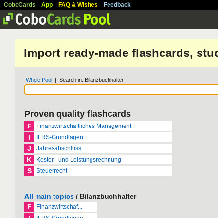
CoboCards
App
FAQ & Wishes
Feedback
Import ready-made flashcards, stu
Whole Pool
| Search in: Bilanzbuchhalter
Proven quality flashcards
F
Finanzwirtschaftliches Management
I
IFRS-Grundlagen
J
Jahresabschluss
K
Kosten- und Leistungsrechnung
S
Steuerrecht
All main topics
/ Bilanzbuchhalter
F
Finanzwirtschaf...