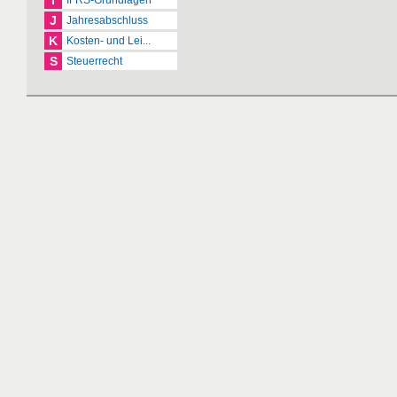
I
IFRS-Grundlagen
J
Jahresabschluss
K
Kosten- und Lei...
S
Steuerrecht