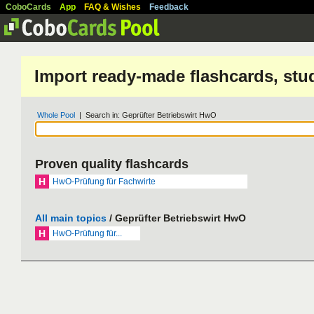
CoboCards
App
FAQ & Wishes
Feedback
Import ready-made flashcards, stu
Whole Pool
| Search in: Geprüfter Betriebswirt HwO
Proven quality flashcards
H
HwO-Prüfung für Fachwirte
All main topics
/ Geprüfter Betriebswirt HwO
H
HwO-Prüfung für...