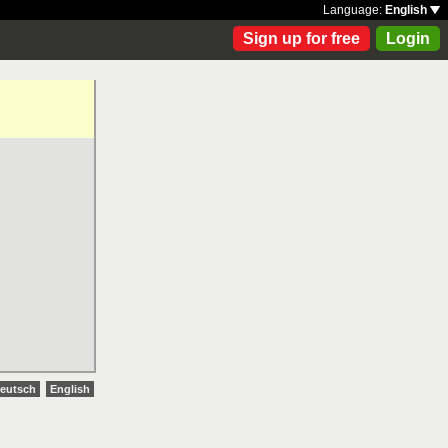
Language:
English
Sign up for free
Login
eutsch
English