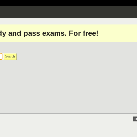
dy and pass exams. For free!
Search
D