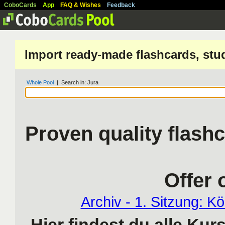
CoboCards
App
FAQ & Wishes
Feedback
Import ready-made flashcards, stu
Whole Pool
| Search in: Jura
Proven quality flash
Offer 
Archiv - 1. Sitzung: K
Hier findest du alle Ku