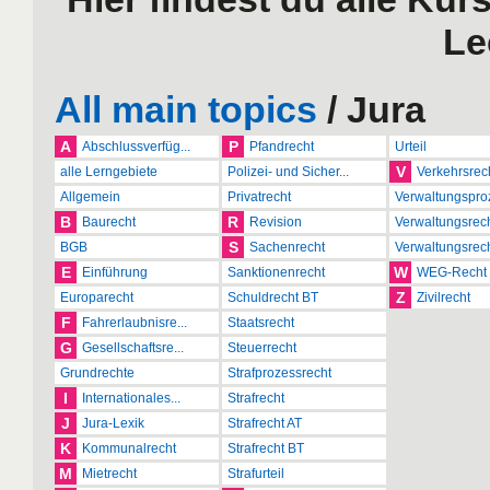
Le
All main topics
/ Jura
A
P
Abschlussverfüg...
Pfandrecht
Urteil
V
alle Lerngebiete
Polizei- und Sicher...
Verkehrsrec
Allgemein
Privatrecht
Verwaltungsproz
B
R
Baurecht
Revision
Verwaltungsrech
S
BGB
Sachenrecht
Verwaltungsrech
E
W
Einführung
Sanktionenrecht
WEG-Recht
Z
Europarecht
Schuldrecht BT
Zivilrecht
F
Fahrerlaubnisre...
Staatsrecht
G
Gesellschaftsre...
Steuerrecht
Grundrechte
Strafprozessrecht
I
Internationales...
Strafrecht
J
Jura-Lexik
Strafrecht AT
K
Kommunalrecht
Strafrecht BT
M
Mietrecht
Strafurteil