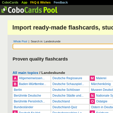
CoboCards
App
FAQ & Wishes
Feedback
Import ready-made flashcards, stu
Whole Pool
| Search in: Landeskunde
Proven quality flashcards
All main topics
/ Landeskunde
A
M
Allgemeinwissen...
Deutsche Regisseure
Malerei
B
Baden-Württembe...
Deutsche Schauspiel...
Märchenkönig
Berlin
Deutsche Schlösser
Museen Deutsc
N
Berühmte Deutsche
Deutsche Städte und...
Nationale S
O
Berühmte Persönlich...
Deutschland
Ostalgie
Bundesländer
Deutschland-Quiz
Ostern in Deutsc