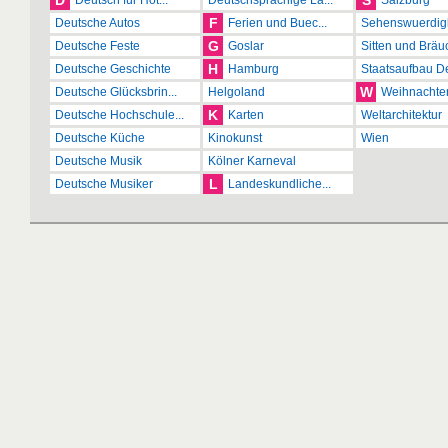
D
S
Deutsch für Hot...
Deutschsprachige La...
Salzburg
F
Deutsche Autos
Ferien und Buec...
Sehenswuerdigk
G
Deutsche Feste
Goslar
Sitten und Bräu
H
Deutsche Geschichte
Hamburg
Staatsaufbau De
W
Deutsche Glücksbrin...
Helgoland
Weihnachte
K
Deutsche Hochschule...
Karten
Weltarchitektur
Deutsche Küche
Kinokunst
Wien
Deutsche Musik
Kölner Karneval
L
Deutsche Musiker
Landeskundliche...