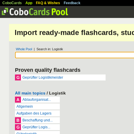
CoboCards
App
FAQ & Wishes
Feedback
Import ready-made flashcards, stu
Whole Pool
| Search in: Logistik
Proven quality flashcards
G
Geprüfter Logistikmeister
All main topics
/ Logistik
A
Ablauforganisat...
Allgemein
Aufgaben des Lagers
B
Beschaffung und...
G
Geprüfter Logis...