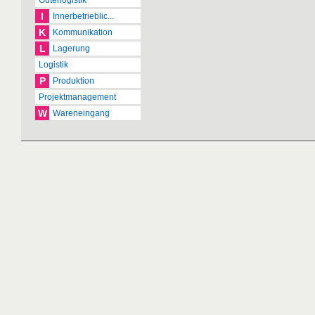
Güterlogistik
I
Innerbetrieblic...
K
Kommunikation
L
Lagerung
Logistik
P
Produktion
Projektmanagement
W
Wareneingang