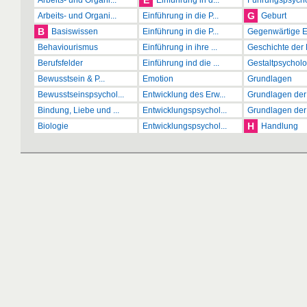
E
Arbeits- und Organi...
Einführung in d...
Führungspsychol
G
Arbeits- und Organi...
Einführung in die P...
Geburt
B
Basiswissen
Einführung in die P...
Gegenwärtige En
Behaviourismus
Einführung in ihre ...
Geschichte der 
Berufsfelder
Einführung ind die ...
Gestaltpsycholo
Bewusstsein & P...
Emotion
Grundlagen
Bewusstseinspsychol...
Entwicklung des Erw...
Grundlagen der 
Bindung, Liebe und ...
Entwicklungspsychol...
Grundlagen der 
H
Biologie
Entwicklungspsychol...
Handlung