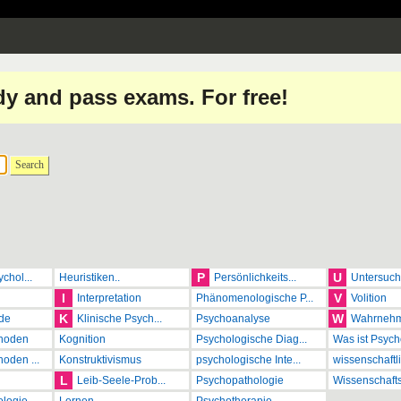
dy and pass exams. For free!
Search
P
U
chol...
Heuristiken..
Persönlichkeits...
Untersuch
I
V
Interpretation
Phänomenologische P...
Volition
K
W
de
Klinische Psych...
Psychoanalyse
Wahrnehm
hoden
Kognition
Psychologische Diag...
Was ist Psycho
oden ...
Konstruktivismus
psychologische Inte...
wissenschaftli
L
Leib-Seele-Prob...
Psychopathologie
Wissenschaftst