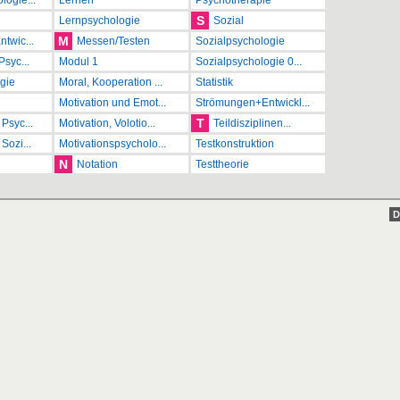
ogie...
Lernen
Psychotherapie
S
Lernpsychologie
Sozial
M
twic...
Messen/Testen
Sozialpsychologie
Psyc...
Modul 1
Sozialpsychologie 0...
gie
Moral, Kooperation ...
Statistik
Motivation und Emot...
Strömungen+Entwickl...
T
Psyc...
Motivation, Volotio...
Teildisziplinen...
Sozi...
Motivationspsycholo...
Testkonstruktion
N
Notation
Testtheorie
D