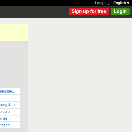
Language:
English
Sign up for free
Login
ungsde...
ung &am...
logie...
ches ...
heori...