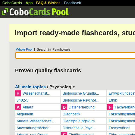
CoboCards
App
FAQ & Wishes
Feedback
Import ready-made flashcards, stu
Whole Pool
| Search in: Psychologie
Proven quality flashcards
All main topics
/ Psychologie
#
Wissenschaftst...
Biologische Grundla...
Entwicklungspsy
3402-5
Biologische Psychol...
Ethik
A
D
F
Ablauf
Datenerhebung
Fachverbän
Allgemein
Diagnostik
Forschungsmet
Andere Wissenschaft...
Dienstprüfungskurs
Forschungsmeth
Anwendungsfächer
Differentielle Psyc...
Fremdwörter