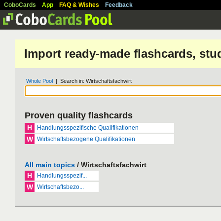
CoboCards
App
FAQ & Wishes
Feedback
Import ready-made flashcards, stu
Whole Pool
| Search in: Wirtschaftsfachwirt
Proven quality flashcards
H
Handlungsspezifische Qualifikationen
W
Wirtschaftsbezogene Qualifikationen
All main topics
/ Wirtschaftsfachwirt
H
Handlungsspezif...
W
Wirtschaftsbezo...