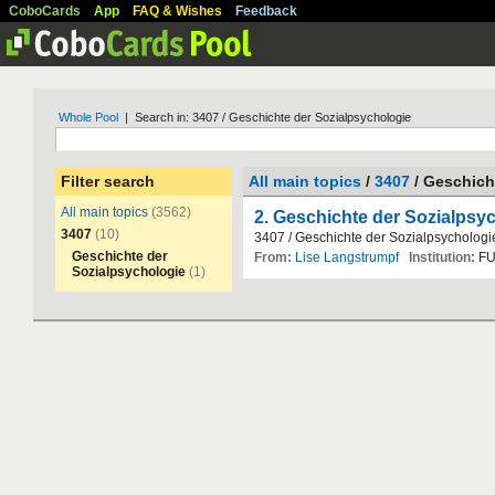
CoboCards
App
FAQ & Wishes
Feedback
Whole Pool
| Search in: 3407 / Geschichte der Sozialpsychologie
Filter search
All main topics
/
3407
/ Geschich
All main topics
(3562)
2. Geschichte der Sozialpsy
3407
(10)
3407
/
Geschichte
der
Sozialpsychologi
Geschichte der
From:
Lise Langstrumpf
Institution:
F
Sozialpsychologie
(1)