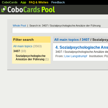
CoboCards
App
FAQ & Wishes
Feedback
Whole Pool
| Search in: 3407 / Sozialpsychologische Ansätze der Führung
Filter search
All main topics
/
3407
/ Sozialps
All main topics
(3563)
4. Sozialpsychologische An
3407
(10)
3407
/
Sozialpsychologische
Ans
ä
tze
de
Sozialpsychologische
From:
Lise Langstrumpf
Institution:
F
Ansätze der Führung
(1)