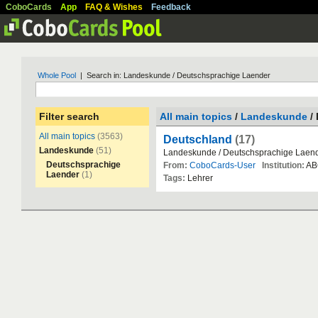
CoboCards
App
FAQ & Wishes
Feedback
Whole Pool
| Search in: Landeskunde / Deutschsprachige Laender
Filter search
All main topics
/
Landeskunde
/
All main topics
(3563)
Deutschland
(17)
Landeskunde
(51)
Landeskunde
/
Deutschsprachige
Laen
Deutschsprachige
From:
CoboCards-User
Institution:
AB
Laender
(1)
Tags:
Lehrer