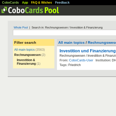
CoboCards
App
FAQ & Wishes
Feedback
Whole Pool
| Search in: Rechnungswesen / Investition & Finanzierung
Filter search
All main topics
/
Rechnungswes
All main topics
(3563)
Investition und Finanzierung
Rechnungswesen
(2)
Rechnungswesen
/
Investition
&
Finanz
Investition &
From:
CoboCards-User
Institution:
D
Finanzierung
(1)
Tags:
Friedrich