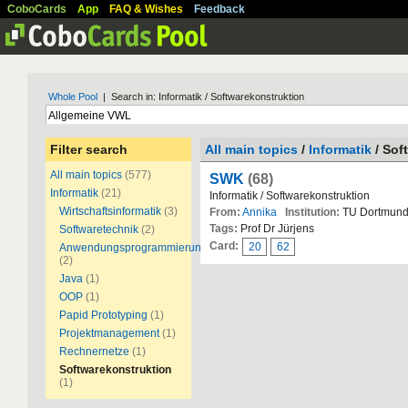
CoboCards
App
FAQ & Wishes
Feedback
Whole Pool
| Search in: Informatik / Softwarekonstruktion
Filter search
All main topics
/
Informatik
/ Sof
All main topics
(577)
SWK
(68)
Informatik
(21)
Informatik / Softwarekonstruktion
Wirtschaftsinformatik
(3)
From:
Annika
Institution:
TU Dortmun
Tags:
Prof Dr Jürjens
Softwaretechnik
(2)
Card:
20
62
Anwendungsprogrammierung
(2)
Java
(1)
OOP
(1)
Papid Prototyping
(1)
Projektmanagement
(1)
Rechnernetze
(1)
Softwarekonstruktion
(1)