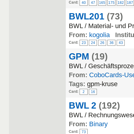
Card:
40
47
165
175
182
187
BWL201
(73)
BWL / Material- und Pr
From:
kogolia
Instit
Card:
23
24
26
36
43
GPM
(19)
BWL / Geschäftsproz
From:
CoboCards-Us
Tags:
gpm-kruse
Card:
2
16
BWL 2
(192)
BWL / Rechnungswes
From:
Binary
Card:
73