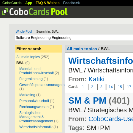
CoboCards
App
FAQ & Wishes
Feedback
Whole Pool
| Search in: BWL
Filter search
All main topics
/ BWL
All main topics
(252)
Wirtschaftsinf
BWL
(9)
BWL / Wirtschaftsinfor
Material- und
Produktionswirtschaft
(2)
From:
Katiki
Fragenkatalog
(1)
Geschäftsprozessmanagement
Card:
1
2
3
14
15
17
(1)
Marketing
(1)
SM & PM
(401)
Personalwirtschaft
(1)
Rechnungswesen
(1)
BWL / Strategisches
Strategisches
Management &
From:
CoboCards-Us
Produktmanagement
(1)
Tags:
SM+PM
Wirtschaftsinformatik
(1)