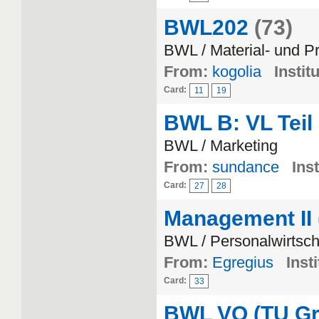
BWL202
(73)
BWL / Material- und Pr
From:
kogolia
Instit
Card:
11
19
BWL B: VL Teil
BWL / Marketing
From:
sundance
Inst
Card:
27
28
Management II
BWL / Personalwirtsch
From:
Egregius
Insti
Card:
33
BWL VO (TU Gr