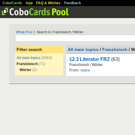
CoboCards
App
FAQ & Wishes
Feedback
Whole Pool
| Search in: Französisch / Wörter
Filter search
All main topics
/
Französisch
/ W
All main topics
(3563)
12.3 Literatur FRZ
(63)
Französisch
(71)
Franz
ö
sisch
/
W
ö
rter
Wörter
(1)
From:
saara