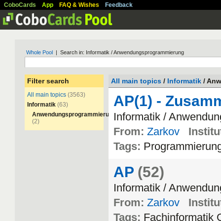
CoboCards
App
FAQ & Wishes
Feedback
Whole Pool
| Search in: Informatik / Anwendungsprogrammierung
Filter search
All main topics
/
Informatik
/ An
All main topics
(3563)
AP(1) - Zusam
Informatik
(63)
Informatik
/
Anwendun
Anwendungsprogrammierung
(2)
From:
Zarkov
Institu
Tags:
Programmierun
AP
(52)
Informatik
/
Anwendun
From:
Zarkov
Institu
Tags:
Fachinformatik