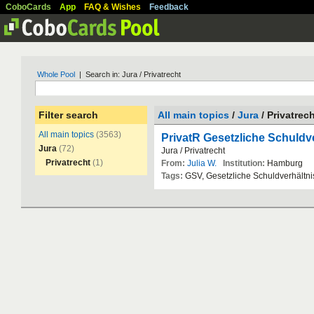
CoboCards
App
FAQ & Wishes
Feedback
Whole Pool
| Search in: Jura / Privatrecht
Filter search
All main topics
/
Jura
/ Privatrec
All main topics
(3563)
PrivatR Gesetzliche Schuldv
Jura
(72)
Jura
/
Privatrecht
Privatrecht
(1)
From:
Julia W.
Institution:
Hamburg
Tags:
GSV
,
Gesetzliche
Schuldverh
ä
ltn