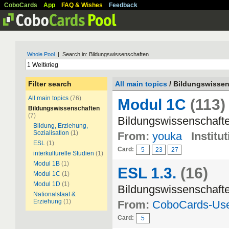
CoboCards
App
FAQ & Wishes
Feedback
Whole Pool
| Search in: Bildungswissenschaften
Filter search
All main topics
/ Bildungswisse
All main topics
(76)
Modul 1C
(113)
Bildungswissenschaften
(7)
Bildungswissenschaft
Bildung, Erziehung,
Sozialisation
(1)
From:
youka
Institut
ESL
(1)
Card:
5
23
27
interkulturelle Studien
(1)
Modul 1B
(1)
ESL 1.3.
(16)
Modul 1C
(1)
Modul 1D
(1)
Bildungswissenschaft
Nationalstaat &
Erziehung
(1)
From:
CoboCards-Us
Card:
5