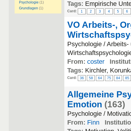
Tags:
Empirische Unt
Psychologie
(1)
Grundlagen
(1)
Card:
1
2
3
4
5
6
VO Arbeits-, Or
Wirtschaftspsy
Psychologie / Arbeits-
Wirtschaftspsychologi
From:
coster
Institu
Tags:
Kirchler, Korun
Card:
36
58
64
75
84
85
Allgemeine Psyc
Emotion
(163)
Psychologie / Motivat
From:
Finn
Instituti