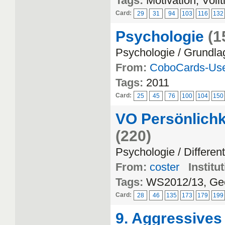
Tags:
Motivation, Vol
Card:
29
31
94
103
116
132
Psychologie
(1
Psychologie / Grundla
From:
CoboCards-Us
Tags:
2011
Card:
25
45
76
100
104
150
VO Persönlichke
(220)
Psychologie / Differen
From:
coster
Institu
Tags:
WS2012/13, Geor
Card:
28
46
135
173
179
199
9. Aggressives