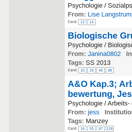
Psychologie / Sozialp
From:
Lise Langstrum
Card:
13
14
Biologische Gr
Psychologie / Biologi
From:
Janina0802
In
Tags:
SS 2013
Card:
10
20
46
98
A&O Kap.3; Arb
bewertung, Jes
Psychologie / Arbeits
From:
jess
Institutio
Tags:
Manzey
Card:
16
55
97
126