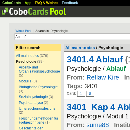
CoboCards
App
FAQ & Wishes
Feedback
Whole Pool
| Search in: Psychologie
Filter search
All main topics
/ Psychologie
All main topics
(376)
3401.4 Ablauf
(
Psychologie
(39)
Psychologie /
Ablauf
Arbeits- und
Organisationspsychologie
(5)
From:
Retlaw Kire
In
Modul 1
(3)
Tags:
3401
Biologische Psychologie
(3)
Card:
1
8
Sozialpsychologie
(3)
Psychoanalyse
(2)
3401_Kap 4 Abl
Untersuchungsdesigns
(2)
Psychologie / Modul 1
Forschungsmethoden für
Fortgeschrittene
(1)
From:
sume88
Instit
Geschichte der