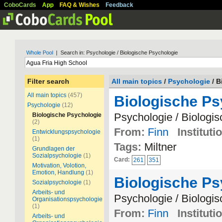
CoboCards
App
FAQ & Wishes
Feedback
Whole Pool
| Search in: Psychologie / Biologische Psychologie
Filter search
All main topics
/
Psychologie
/ B
All main topics
(457)
Biologische P
Psychologie
(12)
Psychologie / Biologi
Biologische Psychologie
(2)
From:
Finn
Instituti
Entwicklungspsychologie
(1)
Tags:
Miltner
Grundlagen der
Sozialpsychologie
(1)
Card:
261
351
Motivation, Volotion,
Emotion, Handlung
(1)
Biologische P
Sozialpsychologie
(1)
Arbeits- und
Psychologie / Biologi
Organisationspsychologie
(1)
From:
Finn
Instituti
Arbeits- und