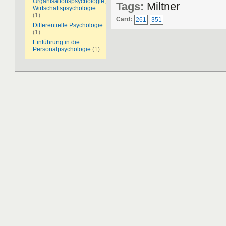
Organisationspsychologie,
Tags:
Miltner
Wirtschaftspsychologie
(1)
Card:
261
351
Differentielle Psychologie
(1)
Einführung in die
Personalpsychologie
(1)