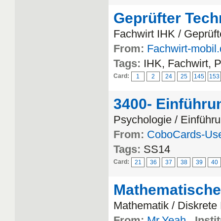
Geprüfter Tech
Fachwirt IHK / Geprüft
From:
Fachwirt-mobil
Tags:
IHK, Fachwirt, 
Card:
1
2
24
25
145
153
3400- Einführu
Psychologie / Einführu
From:
CoboCards-Us
Tags:
SS14
Card:
21
36
37
38
39
40
Mathematische
Mathematik / Diskrete
From:
Mr.Yeah
Insti