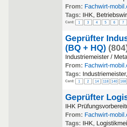
From:
Fachwirt-mobil
Tags:
IHK, Betriebswi
Card:
1
3
4
5
6
7
Geprüfter Indus
(BQ + HQ)
(804
Industriemeister / Meta
From:
Fachwirt-mobil
Tags:
Industriemeister
Card:
1
2
14
118
140
168
Geprüfter Logi
IHK Prüfungsvorbereitu
From:
Fachwirt-mobil
Tags:
IHK, Logistikmei