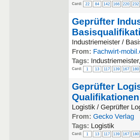
Card:
22
84
142
166
220
232
Geprüfter Indus
Basisqualifika
Industriemeister / Basi
From:
Fachwirt-mobil
Tags:
Industriemeister
Card:
1
13
117
139
167
180
Geprüfter Logi
Qualifikationen
Logistik / Geprüfter Lo
From:
Gecko Verlag
Tags:
Logistik
Card:
1
13
117
139
167
180