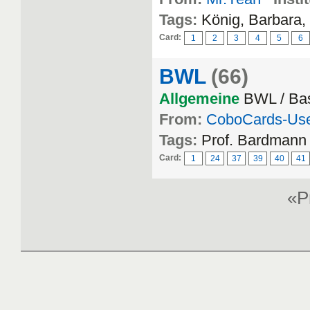
Tags:
König, Barbara,
Card:
1
2
3
4
5
6
BWL
(66)
Allgemeine
BWL / Bas
From:
CoboCards-Us
Tags:
Prof. Bardmann
Card:
1
24
37
39
40
41
«P