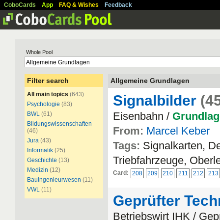
CoboCards
App
FAQ & Wishes
Feedback
Whole Pool
Filter search
Allgemeine Grundlagen
All main topics
(643)
Signalbilder
(4
Psychologie
(83)
Eisenbahn /
Grundlag
BWL
(61)
Bildungswissenschaften
From:
Marcel Keber
(46)
Jura
(43)
Tags:
Signalkarten, De
Informatik
(25)
Triebfahrzeuge, Oberl
Geschichte
(13)
Medizin
(12)
Card:
208
209
210
211
212
213
Bauingenieurwesen
(11)
VWL
(11)
Geprüfter Tech
Betriebswirt IHK / Gep