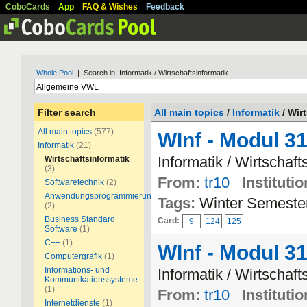
CoboCards
App
FAQ & Wishes
Feedback
Whole Pool
| Search in: Informatik / Wirtschaftsinformatik
Filter search
All main topics
/
Informatik
/ Wir
All main topics
(577)
WInf - Modul 3
Informatik
(21)
Informatik / Wirtschaft
Wirtschaftsinformatik
(3)
From:
tr10
Institutio
Softwaretechnik
(2)
Anwendungsprogrammierung
Tags:
Winter Semeste
(2)
Business Standard
Card:
9
124
125
Software
(1)
C++
(1)
WInf - Modul 3
Computergrafik
(1)
Informations- und
Informatik / Wirtschaft
Kommunikationssysteme
(1)
From:
tr10
Institutio
Internetdienste
(1)