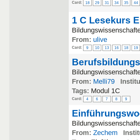
Card:
18
29
31
34
35
44
1 C Lesekurs E
Bildungswissenschafte
From:
ulive
Card:
9
10
13
16
18
19
Berufsbildungs
Bildungswissenschaften
From:
Melli79
Instit
Tags:
Modul 1C
Card:
4
6
7
8
9
Einführungswoc
Bildungswissenschafte
From:
Zechem
Insti