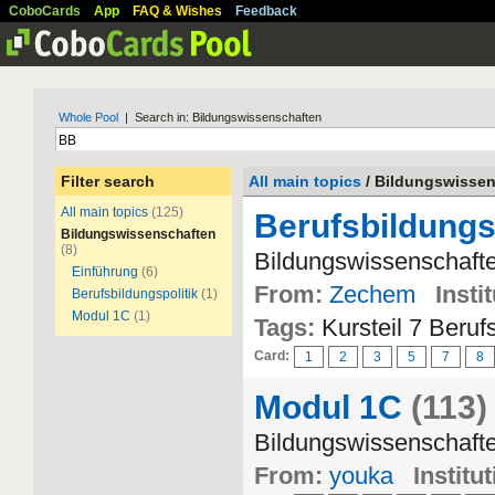
CoboCards
App
FAQ & Wishes
Feedback
Whole Pool
| Search in: Bildungswissenschaften
Filter search
All main topics
/ Bildungswisse
All main topics
(125)
Berufsbildungs
Bildungswissenschaften
(8)
Bildungswissenschafte
Einführung
(6)
From:
Zechem
Insti
Berufsbildungspolitik
(1)
Modul 1C
(1)
Tags:
Kursteil 7 Beruf
Card:
1
2
3
5
7
8
Modul 1C
(113)
Bildungswissenschaft
From:
youka
Institut