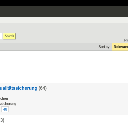
Search
1-5
Sort by:
Relevan
ualitätssicherung
(64)
chen
tssicherung
48
73)