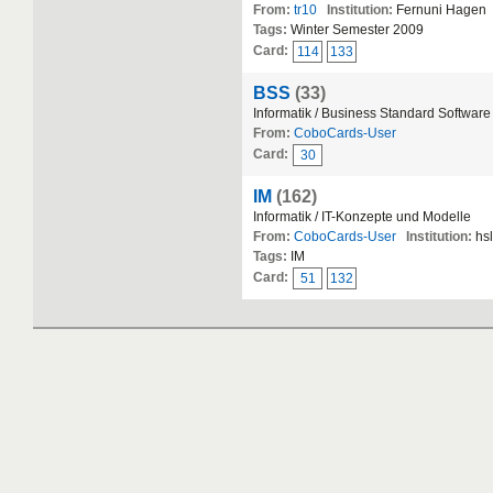
From:
tr10
Institution:
Fernuni Hagen
Tags:
Winter Semester 2009
Card:
114
133
BSS
(33)
Informatik / Business Standard Software
From:
CoboCards-User
Card:
30
IM
(162)
Informatik / IT-Konzepte und Modelle
From:
CoboCards-User
Institution:
hs
Tags:
IM
Card:
51
132