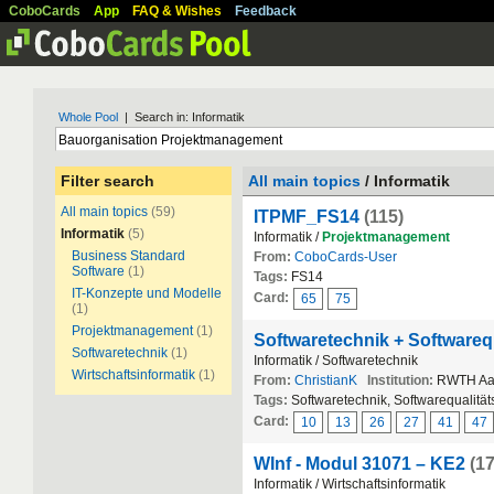
CoboCards
App
FAQ & Wishes
Feedback
Whole Pool
| Search in: Informatik
Filter search
All main topics
/ Informatik
All main topics
(59)
ITPMF_FS14
(115)
Informatik
(5)
Informatik /
Projektmanagement
Business Standard
From:
CoboCards-User
Software
(1)
Tags:
FS14
IT-Konzepte und Modelle
Card:
65
75
(1)
Projektmanagement
(1)
Softwaretechnik + Softwareq
Softwaretechnik
(1)
Informatik / Softwaretechnik
Wirtschaftsinformatik
(1)
From:
ChristianK
Institution:
RWTH Aa
Tags:
Softwaretechnik, Softwarequalitä
Card:
10
13
26
27
41
47
WInf - Modul 31071 – KE2
(1
Informatik / Wirtschaftsinformatik