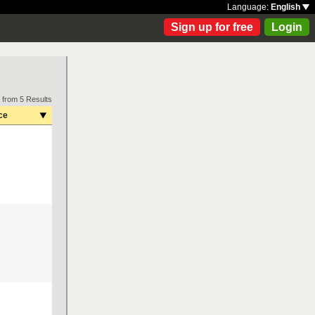
Language:
English
Sign up for free
Login
 from 5 Results
ce