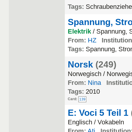
Tags:
Schraubenzieher
Spannung, Str
Elektrik
/ Spannung, 
From:
HZ
Institution
Tags:
Spannung, Stro
Norsk
(249)
Norwegisch / Norwegi
From:
Nina
Instituti
Tags:
2010
Card:
139
E: Voci 5 Teil 1
Englisch / Vokabeln
From:
Ati
Institution