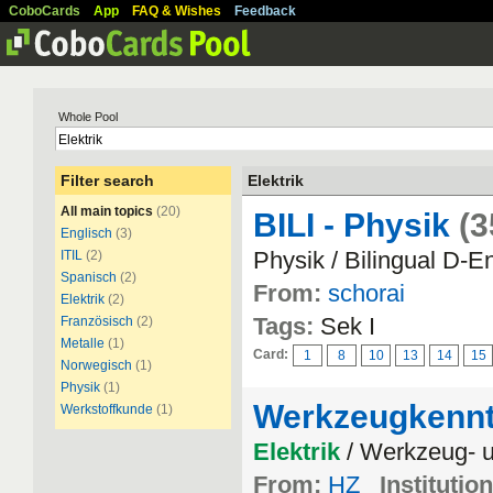
CoboCards
App
FAQ & Wishes
Feedback
Whole Pool
Filter search
Elektrik
All main topics
(20)
BILI - Physik
(3
Englisch
(3)
Physik / Bilingual D-E
ITIL
(2)
Spanisch
(2)
From:
schorai
Elektrik
(2)
Tags:
Sek I
Französisch
(2)
Metalle
(1)
Card:
1
8
10
13
14
15
Norwegisch
(1)
Physik
(1)
Werkzeugkennt
Werkstoffkunde
(1)
Elektrik
/ Werkzeug- u
From:
HZ
Institution