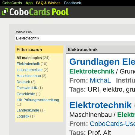
CoboCards
App
FAQ & Wishes
Feedback
Whole Pool
Filter search
Elektrotechnik
All main topics
(24)
Grundlagen Ele
Elektrotechnik
(10)
Elektrotechnik
/ Grun
Industriemeister
(2)
Maschinenbau
(2)
From:
MichaL
Instit
Deutsch
(2)
Tags:
URI, elektro, gr
Fachwirt IHK
(1)
Geschichte
(1)
IHK Prüfungsvorbereitung
Elektrotechnik
(1)
Landeskunde
(1)
Maschinenbau /
Elekt
Logistik
(1)
From:
CoboCards-Us
Tags:
Prof. Alt