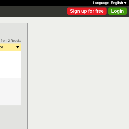
Language:
English
Sign up for free
Login
 from 2 Results
ce