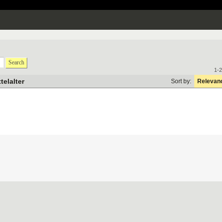
Search
1-2
telalter
Sort by:
Relevan