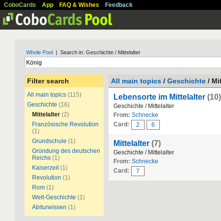
CoboCards
App
FAQ & Wishes
Feedback
Whole Pool
| Search in: Geschichte / Mittelalter
Filter search
All main topics
/
Geschichte
/ Mit
All main topics
(115)
Lebensorte im Mittelalter
(10)
Geschichte
(16)
Geschichte / Mittelalter
Mittelalter
(2)
From:
Schnecke
Französische Revolution
Card:
2
6
(1)
Grundschule
(1)
Mittelalter
(7)
Gründung des deutschen
Geschichte / Mittelalter
Reichs
(1)
From:
Schnecke
Kaiserzeit
(1)
Card:
7
Revolution
(1)
Rom
(1)
Welt-Geschichte
(1)
Abiturwissen
(1)