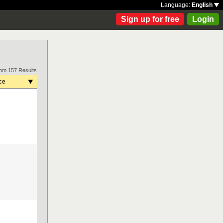
Language:
English
Sign up for free
Login
rom 157 Results
ce