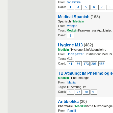
From:
fanaticfire
Card:
1
4
5
6
7
8
Medical Spanish
(168)
Spanisch /
Medizin
From:
wanjab
Tags:
Medizin
Krankenhaus Arzt klinisch
Card:
8
Hygiene M13
(482)
Medizin
/ Hygiene & Infektionslehre
From:
John patzer
Institution:
Meduni 
Tags:
M13
Card:
41
56
173
206
455
TB Atmung: IM Pneumologie
Medizin
/ Pneumologie
From:
Mattia
Tags:
TB Atmung: IM
Card:
59
77
78
91
Antibiotika
(20)
Pharmazie /
Medizin
ische Mikrobiologie
From:
Pauliii