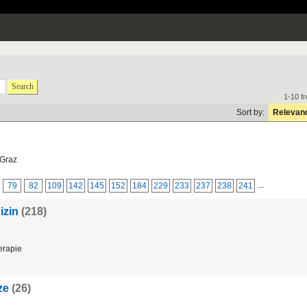
Search
1-10 f
Sort by:
Relevan
Graz
...
79
82
109
142
145
152
184
229
233
237
238
241
izin
(218)
erapie
ze
(26)