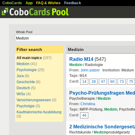
CoboCards
App
FAQ & Wishes
Feedback
Whole Pool
Filter search
Medizin
All main topics
(157)
Radio M14
(547)
Medizin
(41)
Medizin
/ Radiologie
Psychologie
(25)
From:
John patzer
Institution:
Meduni 
Tags:
M14
Jura
(6)
Card:
14
28
47
60
73
75
Geschichte
(6)
Deutsch
(5)
Psycho-Prüfungsfragen Med
WiSo
(4)
Psychotherapie /
Medizin
Versicherungswesen
(3)
From:
Christina
Psycholgie
(3)
Tags:
IMPP-Prüfung,
Medizin
, Psychoth
Kaufmännische Ausbildung
Card:
46
(3)
2 Medizinische Sondergeset
Rechtskunde /
Medizin
produktgesetz