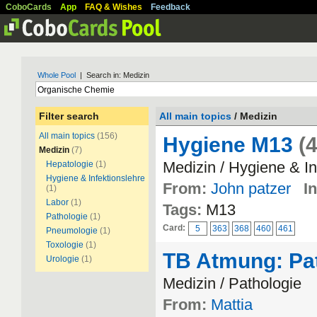
CoboCards
App
FAQ & Wishes
Feedback
Whole Pool
| Search in: Medizin
Filter search
All main topics
/ Medizin
All main topics
(156)
Hygiene M13
(
Medizin
(7)
Medizin / Hygiene & In
Hepatologie
(1)
Hygiene & Infektionslehre
From:
John patzer
In
(1)
Labor
(1)
Tags:
M13
Pathologie
(1)
Card:
5
363
368
460
461
Pneumologie
(1)
Toxologie
(1)
TB Atmung: Pa
Urologie
(1)
Medizin / Pathologie
From:
Mattia